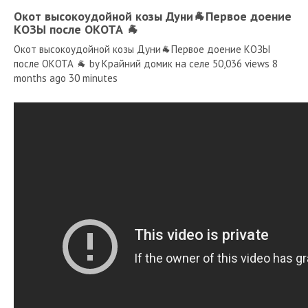
Окот высокоудойной козы Дуни🐐Первое доение
КОЗЫ после ОКОТА 🐐
Окот высокоудойной козы Дуни🐐Первое доение КОЗЫ
после ОКОТА 🐐 by Крайний домик на селе 50,036 views 8
months ago 30 minutes