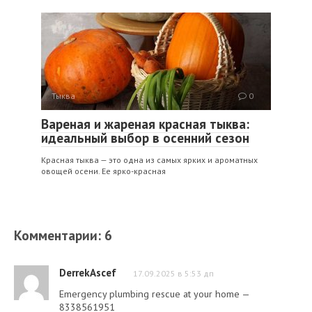
Тыква
0
Вареная и жареная красная тыква:
идеальный выбор в осенний сезон
Красная тыква — это одна из самых ярких и ароматных
овощей осени. Ее ярко-красная
Комментарии: 6
DerrekAscef
17.09.2025 в 5:53 дп
Emergency plumbing rescue at your home —
8338561951