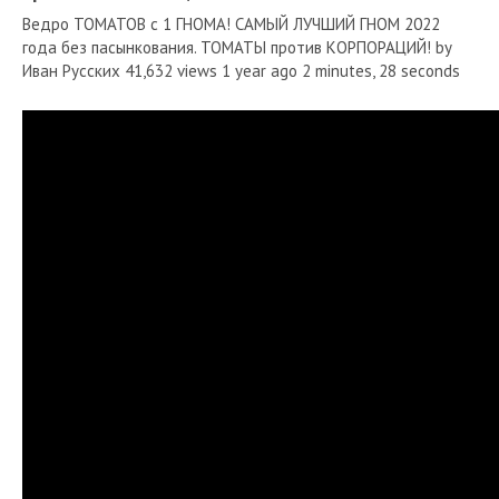
Ведро ТОМАТОВ с 1 ГНОМА! САМЫЙ ЛУЧШИЙ ГНОМ 2022
года без пасынкования. ТОМАТЫ против КОРПОРАЦИЙ! by
Иван Русских 41,632 views 1 year ago 2 minutes, 28 seconds