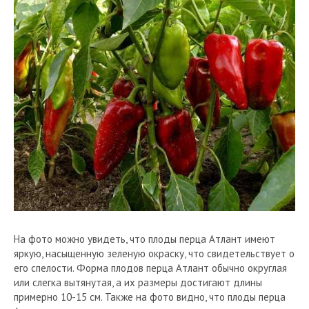
На фото можно увидеть, что плоды перца Атлант имеют
яркую, насыщенную зеленую окраску, что свидетельствует о
его спелости. Форма плодов перца Атлант обычно округлая
или слегка вытянутая, а их размеры достигают длины
примерно 10-15 см. Также на фото видно, что плоды перца