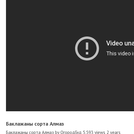
Баклажаны сорта Алмаз
Баклажаны сорта Алмаз by ОгородГид 5,593 views 2 years